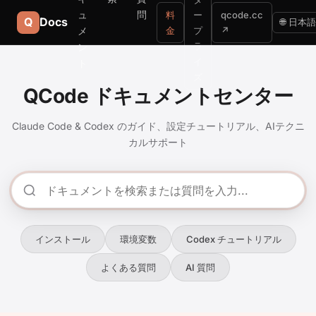
ュ
問
料
ー
qcode.cc
Q
Docs
🌐 日本語
メ
金
プ
↗
ラ
ン
イ
ト
ズ
QCode ドキュメントセンター
Claude Code & Codex のガイド、設定チュートリアル、AIテクニ
カルサポート
インストール
環境変数
Codex チュートリアル
よくある質問
AI 質問