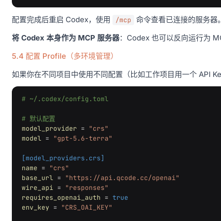
配置完成后重启 Codex，使用
命令查看已连接的服务器。
/mcp
将 Codex 本身作为 MCP 服务器
：Codex 也可以反向运行为 M
5.4 配置 Profile（多环境管理）
如果你在不同项目中使用不同配置（比如工作项目用一个 API Key
# ~/.codex/config.toml
# 默认配置
model_provider
=
"crs"
model
=
"gpt-5.6-terra"
[model_providers.crs]
name
=
"crs"
base_url
=
"https://api.qcode.cc/openai"
wire_api
=
"responses"
requires_openai_auth
=
true
env_key
=
"CRS_OAI_KEY"