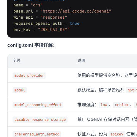
name
=
"crs"
base_url
=
"https://api.qcode.cc/openai"
wire_api
=
"responses"
requires_openai_auth
=
true
env_key
=
"CRS_OAI_KEY"
config.toml 字段详解：
字段
说明
使用的模型提供商名称，这里
model_provider
默认模型，编程场景推荐
model
gpt-
推理强度：
、
、
model_reasoning_effort
low
medium
禁止 OpenAI 存储对话内容
disable_response_storage
认证方式，设为
使用 
preferred_auth_method
apikey