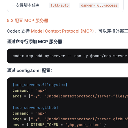
一次性脚本任务
full-auto
danger-full-access
5.3 配置 MCP 服务器
Codex 支持
Model Context Protocol (MCP)
，可以连接外部
通过命令行添加 MCP 服务器
：
codex
mcp
add
my-server
--
npx
-y
@some/mcp-server
通过 config.toml 配置
：
[mcp_servers.filesystem]
command
=
"npx"
args
=
[
"-y"
,
"@modelcontextprotocol/server-filesy
[mcp_servers.github]
command
=
"npx"
args
=
[
"-y"
,
"@modelcontextprotocol/server-github
env
=
{
GITHUB_TOKEN
=
"ghp_your_token"
}