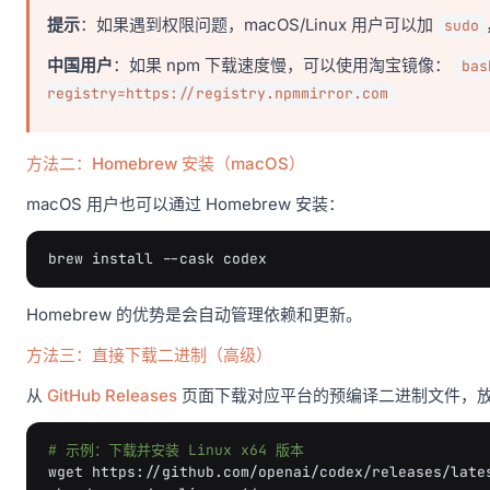
提示
：如果遇到权限问题，macOS/Linux 用户可以加
sudo
中国用户
：如果 npm 下载速度慢，可以使用淘宝镜像：
bas
registry=https://registry.npmmirror.com
方法二：Homebrew 安装（macOS）
macOS 用户也可以通过 Homebrew 安装：
brew
install
--cask
Homebrew 的优势是会自动管理依赖和更新。
方法三：直接下载二进制（高级）
从
GitHub Releases
页面下载对应平台的预编译二进制文件，
# 示例：下载并安装 Linux x64 版本
wget
https://github.com/openai/codex/releases/lates