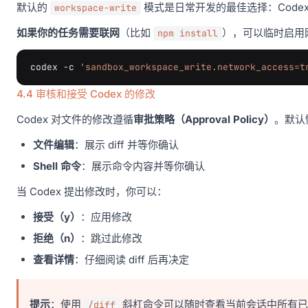
默认的
模式是日常开发的最佳选择：Cod
workspace-write
如果你的任务需要联网
（比如
），可以临时启用
npm install
codex
-c
'sandbox_workspace_write.network_access=t
4.4 审核和接受 Codex 的修改
Codex 对文件的修改遵循
审批策略（Approval Policy）
。默认
文件编辑
：展示 diff 并等你确认
Shell 命令
：展示命令内容并等你确认
当 Codex 提出修改时，你可以：
接受（y）
：应用修改
拒绝（n）
：跳过此修改
查看详情
：仔细阅读 diff 后再决定
提示
：使用
斜杠命令可以随时查看当前会话中所有已
/diff