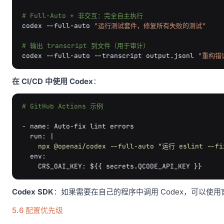
# Full-Auto + 非交互：完全自主执行
codex
--full-auto
"运行测试套件，修复所有失败的测试"
# 输出 transcript 到文件（用于审计）
codex
--full-auto
--transcript
output.jsonl
"重构错
在 CI/CD 中使用 Codex
：
# GitHub Actions 示例
-
name
:
Auto-fix lint errors
run
:
|
npx @openai/codex --full-auto "运行 eslint
env
:
CRS_OAI_KEY
:
${{ secrets.QCODE_API_KEY }}
Codex SDK
：如果需要在自己的程序中调用 Codex，可以使用官
5.6 配置优先级