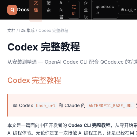
文
搜
AI
企
定
qcode.cc
Q
Docs
档
索
问
业
🌐 中文
价
↗
版
答
文档
/
IDE 集成
/ Codex 完整教程
Codex 完整教程
从安装到精通 — OpenAI Codex CLI 配合 QCode.cc 
Codex 完整教程
📖 Codex
和 Claude 的
base_url
ANTHROPIC_BASE_URL
本文是一篇面向中国开发者的
Codex CLI 完整教程
，从零开始带你
AI 编程体验。无论你是第一次接触 AI 编程工具，还是已经在用 C