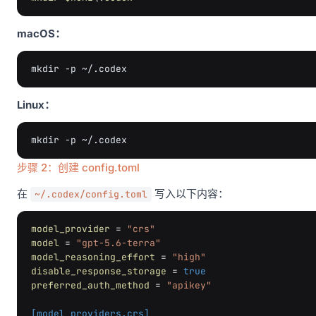
macOS：
mkdir
-p
Linux：
mkdir
-p
步骤 2：创建 config.toml
在
写入以下内容：
~/.codex/config.toml
model_provider
=
"crs"
model
=
"gpt-5.6-terra"
model_reasoning_effort
=
"high"
disable_response_storage
=
true
preferred_auth_method
=
"apikey"
[model_providers.crs]