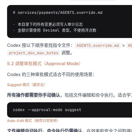
# services/payments/AGENTS.override.md
-
-
Codex 按以下顺序查找指令文件：
>
AGENTS.override.md
A
调整。
project_doc_max_bytes
5.2 调整审批模式（Approval Mode）
Codex 的三种审批模式适合不同的使用场景：
Suggest 模式（最安全）
所有操作都需要你手动确认
，包括文件编辑和命令执行。适合学
codex
--approval-mode
Auto-Edit 模式（推荐日常使用）
文件编辑自动执行，命令执行仍需确认
。在效率和安全之间取得