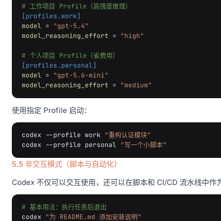
# 工作项目 Profile（高强度推理）
[profiles.work]
model
=
"gpt-5.4"
model_reasoning_effort
=
"high"
# 个人项目 Profile（省费用）
[profiles.personal]
model
=
"gpt-5.6-mini"
model_reasoning_effort
=
"medium"
使用指定 Profile 启动：
codex
--profile
work
"重构认证模块"
codex
--profile
personal
"写一个小脚本"
5.5 非交互模式（脚本与自动化）
Codex 不仅可以交互使用，还可以在脚本和 CI/CD 流水线中作
# 基本用法：执行任务后退出
codex
"为 README.md 添加安装说明"