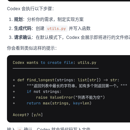
Codex 会执行以下步骤：
规划
：分析你的需求，制定实现方案
生成代码
：创建
并写入函数
utils.py
请求确认
：在默认模式下，Codex 会展示即将进行的文件
你会看到类似这样的提示：
Codex
wants
to
create
file
:
utils
.
py
─────────────────────────────────────
+
def
find_longest
(
strings
:
list
[
str
]
)
->
str
:
+
"""返回列表中最长的字符串，如有多个则返回第一个。"""
+
if
not
strings
:
+
raise
ValueError
(
"列表不能为空"
)
+
return
max
(
strings
,
key
=
len
)
Accept
?
[
y/n
]
输入
确认，Codex 就会将代码写入文件。
y