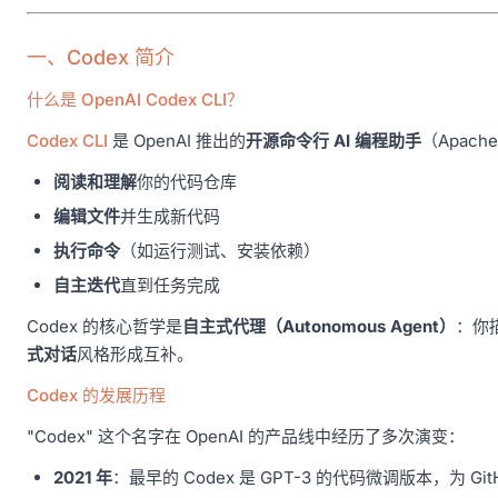
一、Codex 简介
什么是 OpenAI Codex CLI？
Codex CLI
是 OpenAI 推出的
开源命令行 AI 编程助手
（Apac
阅读和理解
你的代码仓库
编辑文件
并生成新代码
执行命令
（如运行测试、安装依赖）
自主迭代
直到任务完成
Codex 的核心哲学是
自主式代理（Autonomous Agent）
：你描
式对话
风格形成互补。
Codex 的发展历程
"Codex" 这个名字在 OpenAI 的产品线中经历了多次演变：
2021 年
：最早的 Codex 是 GPT-3 的代码微调版本，为 GitH