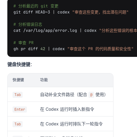
# 分析最近的 git 变更
git
diff
HEAD~3
|
codex
"审查这些变更，找出潜在问题"
# 分析错误日志
cat
/var/log/app/error.log
|
codex
"分析这些错误的根本
# 审查 PR
gh
pr
diff
42
|
codex
"审查这个 PR 的代码质量和安全性"
键盘快捷键
：
快捷键
功能
自动补全文件路径（配合
使用）
Tab
@
在 Codex 运行时插入新指令
Enter
在 Codex 运行时排队下一轮指令
Tab