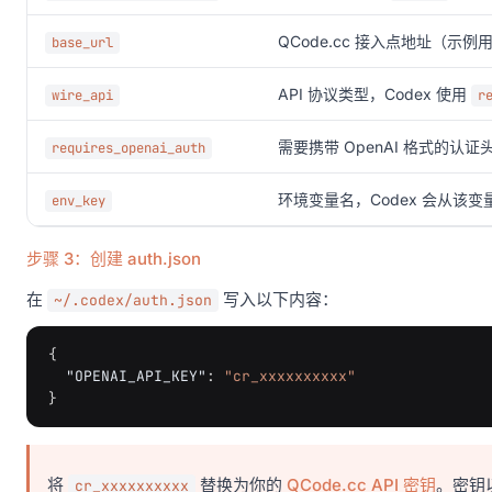
QCode.cc 接入点地址（示例
base_url
API 协议类型，Codex 使用
wire_api
r
需要携带 OpenAI 格式的认证
requires_openai_auth
环境变量名，Codex 会从该变量
env_key
步骤 3：创建 auth.json
在
写入以下内容：
~/.codex/auth.json
{
"OPENAI_API_KEY"
:
"cr_xxxxxxxxxx"
}
将
替换为你的
QCode.cc API 密钥
。密钥
cr_xxxxxxxxxx