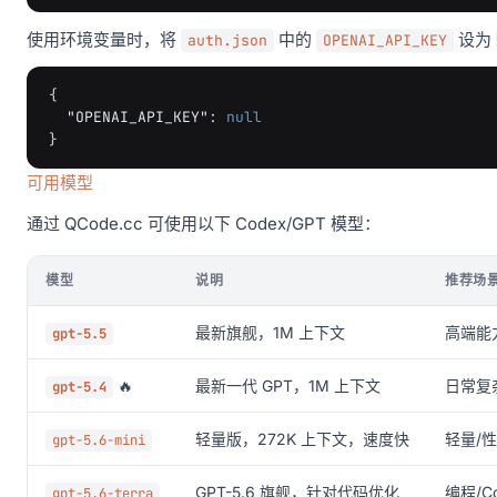
使用环境变量时，将
中的
设为
auth.json
OPENAI_API_KEY
{
"OPENAI_API_KEY"
:
null
}
可用模型
通过 QCode.cc 可使用以下 Codex/GPT 模型：
模型
说明
推荐场
最新旗舰，1M 上下文
高端能
gpt-5.5
🔥
最新一代 GPT，1M 上下文
日常复
gpt-5.4
轻量版，272K 上下文，速度快
轻量/
gpt-5.6-mini
GPT-5.6 旗舰，针对代码优化
编程/C
gpt-5.6-terra