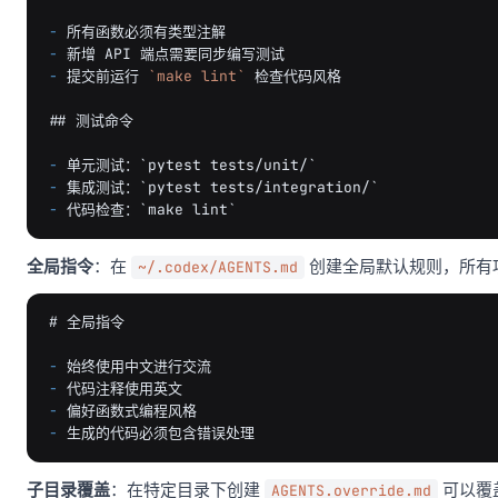
-
-
-
提交前运行 
`make lint`
 检查代码风格

## 测试命令
-
-
-
全局指令
：在
创建全局默认规则，所有
~/.codex/AGENTS.md
# 全局指令
-
-
-
-
子目录覆盖
：在特定目录下创建
可以覆
AGENTS.override.md