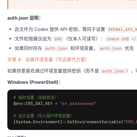
auth.json 说明：
此文件为 Codex 提供 API 密钥，等同于设置
OPENAI_API_
文件权限建议设为
（仅本人可读写）：
600
chmod 600 ~/
如果同时存在
和环境变量，
优先
auth.json
auth.json
步骤 4：设置环境变量（可选替代方案）
如果你更喜欢通过环境变量提供密钥（而不是
），
auth.json
Windows (PowerShell)：
# 临时设置（当前会话）
$env:CRS_OAI_KEY
=
"cr_xxxxxxxxxx"
# 永久设置（写入用户环境变量）
[System.Environment]
::
SetEnvironmentVariable
(
"CRS_