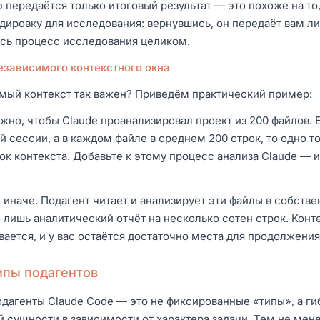
передаётся только итоговый результат — это похоже на то,
дировку для исследования: вернувшись, он передаёт вам лиш
есь процесс исследования целиком.
зависимого контекстного окна
мый контекст так важен? Приведём практический пример:
жно, чтобы Claude проанализировал проект из 200 файлов. 
й сессии, а в каждом файле в среднем 200 строк, то одно 
ок контекста. Добавьте к этому процесс анализа Claude — 
 иначе. Подагент читает и анализирует эти файлы в собствен
 лишь аналитический отчёт на несколько сотен строк. Конт
вается, и у вас остаётся достаточно места для продолжени
ипы подагентов
дагенты Claude Code — это не фиксированные «типы», а г
 сущности в зависимости от характера задачи. Тем не мене