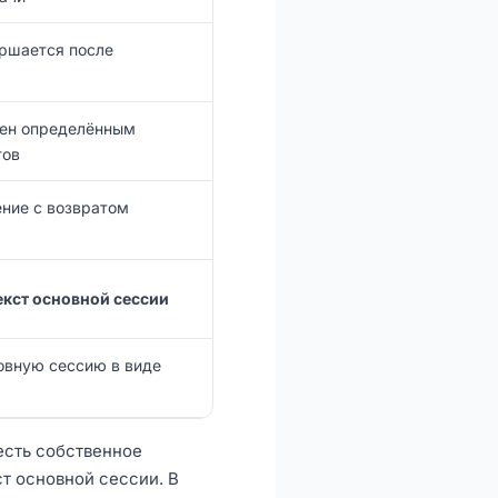
ршается после
чен определённым
тов
ние с возвратом
екст основной сессии
овную сессию в виде
 есть собственное
ст основной сессии. В