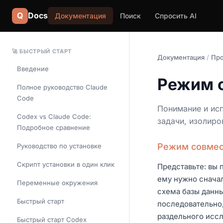
Q
Docs
Документация
Поиск
Спросить AI
🚀 БЫСТРЫЙ СТАРТ
Документация
/
Про
Введение
Режим с
Полное руководство Claude
Code
Понимание и ис
Codex vs Claude Code:
задачи, изолир
Подробное сравнение
Режим совмес
Руководство по установке
Скрипт установки в один клик
Представьте: вы 
ему нужно сначал
Переменные окружения
схема базы данны
Быстрый старт
последовательно,
раздельного исс
Быстрый старт Codex