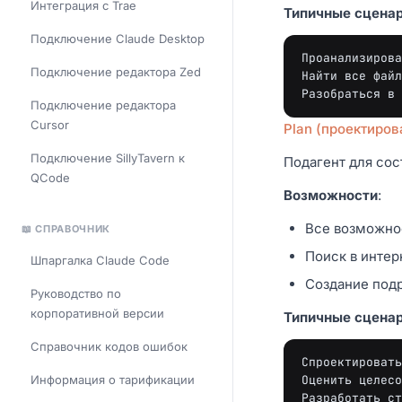
Интеграция с Trae
Типичные сцена
Подключение Claude Desktop
Проанализирова
Подключение редактора Zed
Найти все файл
Подключение редактора
Cursor
Plan (проектиров
Подключение SillyTavern к
Подагент для сос
QCode
Возможности
:
Все возможнос
📖 СПРАВОЧНИК
Поиск в интер
Шпаргалка Claude Code
Создание под
Руководство по
корпоративной версии
Типичные сцена
Справочник кодов ошибок
Спроектировать
Информация о тарификации
Оценить целесо