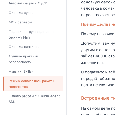
основную сессию 
Автоматизация и CI/CD
человека в коман
Система хуков
пересказывает в
MCP-серверы
Преимущества не
Подробное руководство по
Почему независи
режиму Plan
Допустим, вам ну
Система плагинов
другим в основно
займёт 40000 стр
Лучшие практики
безопасности
заполнится.
Навыки (Skills)
С подагентом всё
передаёт обратно
Режим совместной работы
почти не увеличи
подагентов
Начало работы с Claude Agent
Встроенные т
SDK
На самом деле по
основной сессией