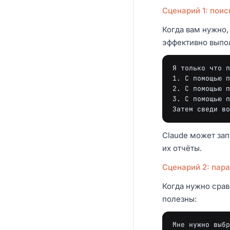
Сценарий 1: поис
Когда вам нужно,
эффективно выпо
Я только что п
1. С помощью п
2. С помощью п
3. С помощью п
Claude может зап
их отчёты.
Сценарий 2: пар
Когда нужно сра
полезны:
Мне нужно выбр