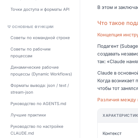
В этом и заключа
Точки доступа и форматы API
Что такое под
💡 ОСНОВНЫЕ ФУНКЦИИ
Концепция инстр
Советы по командной строке
Подагент (Subage
Советы по рабочим
создавать незави
процессам
так: «Claude нан
Динамические рабочие
Claude в основно
процессы (Dynamic Workflows)
Когда возникает 
Форматы вывода: json / text /
чтобы тот занялс
stream-json
Различия между 
Руководство по AGENTS.md
Лучшие практики
ХАРАКТЕРИСТИ
Руководство по настройке
CLAUDE.md
Контекст