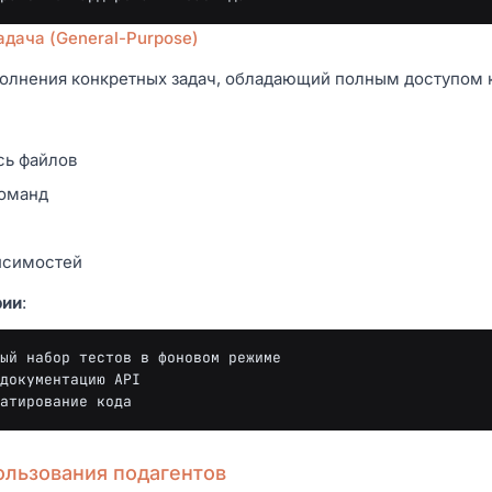
дача (General-Purpose)
полнения конкретных задач, обладающий полным доступом 
сь файлов
оманд
висимостей
рии
:
ый набор тестов в фоновом режиме

документацию API

ользования подагентов