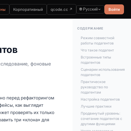
ены
Корпоративный
qcode.cc ↗
🌐 Русский
Войти
СОДЕРЖАНИЕ
Режим совместной
работы подагентов
нтов
Что такое подагент
Встроенные типы
подагентов
сследование, фоновые
Сценарии использования
подагентов
Практическое
руководство по
подагентам
 но перед рефакторингом
Настройка подагентов
фейсы, как выглядит
Лучшие практики
жет проверять их только
Продвинутый уровень:
сочетание подагентов с
равить три «клона» для
другими функциями
Часто задаваемые