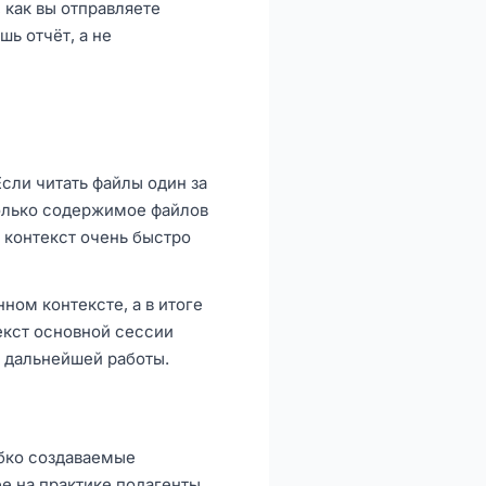
 как вы отправляете
ь отчёт, а не
Если читать файлы один за
только содержимое файлов
и контекст очень быстро
ном контексте, а в итоге
екст основной сессии
я дальнейшей работы.
ибко создаваемые
е на практике подагенты