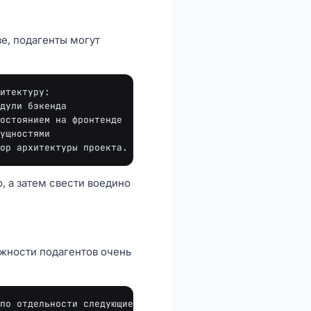
зе, подагенты могут
итектуру:

дули бэкенда

остоянием на фронтенде

ущностями

, а затем свести воедино
жности подагентов очень
по отдельности следующие варианты:
