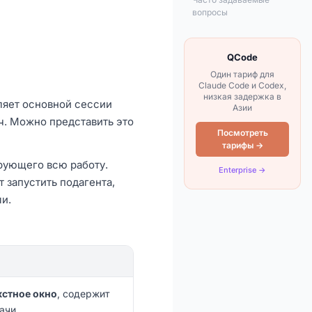
вопросы
QCode
Один тариф для
Claude Code и Codex,
низкая задержка в
ляет основной сессии
Азии
ч. Можно представить это
Посмотреть
тарифы →
ирующего всю работу.
Enterprise →
 запустить подагента,
и.
кстное окно
, содержит
дачи