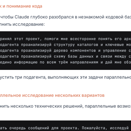
к и понимание кода
 чтобы Claude глубоко разобрался в незнакомой кодовой ба
лнить исследование:
ринял этот проект, помоги мне всесторонне понять его арх
одагента проанализируй структуру каталогов и ключевые мо
одагента проанализируй дерево компонентов и управление с
одагента проанализируй схему базы данных и связи между с
устить три подагента, выполняющих эти задачи параллельно
аллельное исследование нескольких вариантов
внить несколько технических решений, параллельные возмо
ать очередь сообщений для проекта. Пожалуйста, исследуй 