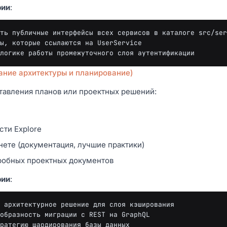
рии
:
ть публичные интерфейсы всех сервисов в каталоге src/ser
ы, которые ссылаются на UserService

ание архитектуры и планирование)
тавления планов или проектных решений:
ти Explore
нете (документация, лучшие практики)
робных проектных документов
рии
:
 архитектурное решение для слоя кэширования

образность миграции с REST на GraphQL
