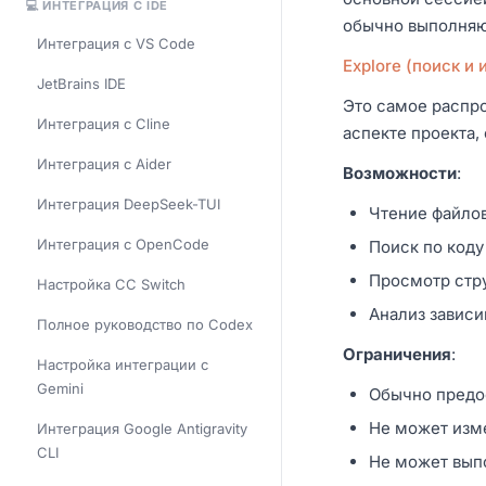
💻 ИНТЕГРАЦИЯ С IDE
обычно выполняю
Интеграция с VS Code
Explore (поиск и
JetBrains IDE
Это самое распро
Интеграция с Cline
аспекте проекта, 
Интеграция с Aider
Возможности
:
Интеграция DeepSeek-TUI
Чтение файлов
Интеграция с OpenCode
Поиск по коду 
Просмотр стру
Настройка CC Switch
Анализ зависи
Полное руководство по Codex
Ограничения
:
Настройка интеграции с
Gemini
Обычно предос
Не может изм
Интеграция Google Antigravity
CLI
Не может вып