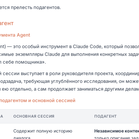
ется прелесть подагентов.
агент
умента Agent
nt) — это особый инструмент в Claude Code, который позво
симые экземпляры Claude для выполнения конкретных зада
ял себе помощника».
й сессии выступает в роли руководителя проекта, координ
подзадача, требующая углублённого исследования, он может
я ею отдельно, а сам продолжает заниматься другими делам
подагентом и основной сессией
КА
ОСНОВНАЯ СЕССИЯ
ПОДАГЕНТ
Содержит полную историю
Независимое конте
диалога
только описание за