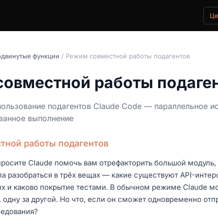
Ц
двинутые функции
/ Режим совместной работы подагентов
овместной работы подаге
пользование подагентов Claude Code — параллельное и
ованное выполнение
тной работы подагентов
просите Claude помочь вам отрефакторить большой модуль,
а разобраться в трёх вещах — какие существуют API-интер
х и каково покрытие тестами. В обычном режиме Claude мо
 одну за другой. Но что, если он сможет одновременно отп
ледования?