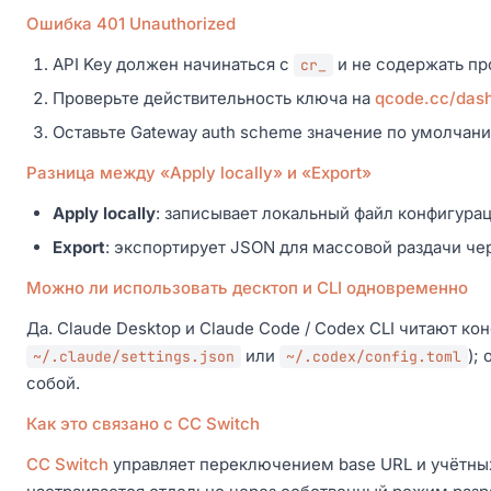
Ошибка 401 Unauthorized
API Key должен начинаться с
и не содержать пр
cr_
Проверьте действительность ключа на
qcode.cc/das
Оставьте Gateway auth scheme значение по умолча
Разница между «Apply locally» и «Export»
Apply locally
: записывает локальный файл конфигурац
Export
: экспортирует JSON для массовой раздачи че
Можно ли использовать десктоп и CLI одновременно
Да. Claude Desktop и Claude Code / Codex CLI читают к
или
);
~/.claude/settings.json
~/.codex/config.toml
собой.
Как это связано с CC Switch
CC Switch
управляет переключением base URL и учётных 