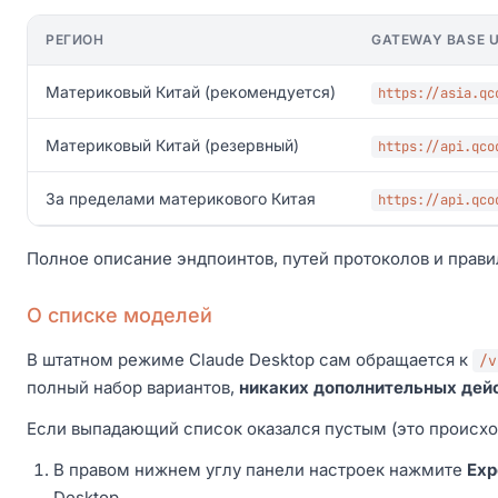
РЕГИОН
GATEWAY BASE 
Материковый Китай (рекомендуется)
https://asia.qc
Материковый Китай (резервный)
https://api.qco
За пределами материкового Китая
https://api.qco
Полное описание эндпоинтов, путей протоколов и прав
О списке моделей
В штатном режиме Claude Desktop сам обращается к
/v
полный набор вариантов,
никаких дополнительных дейс
Если выпадающий список оказался пустым (это происход
В правом нижнем углу панели настроек нажмите
Exp
Desktop