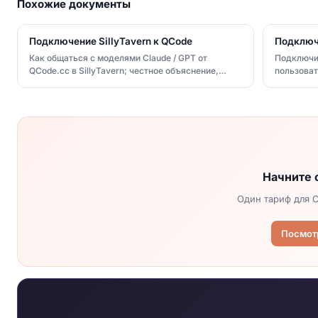
Похожие документы
Подключение SillyTavern к QCode
Подключ
Как общаться с моделями Claude / GPT от
Подключит
QCode.cc в SillyTavern; честное объяснение,
пользоват
можно ли подключить генерацию изображений
API Key: 
gpt-image-2, и альтернативы
пользоват
неполадо
Начните 
Один тариф для C
Посмот