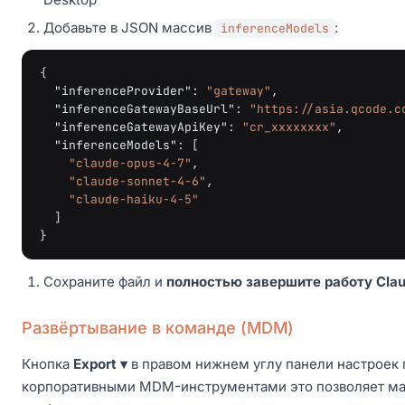
Добавьте в JSON массив
:
inferenceModels
{
"inferenceProvider"
:
"gateway"
,
"inferenceGatewayBaseUrl"
:
"https://asia.qcode.c
"inferenceGatewayApiKey"
:
"cr_xxxxxxxx"
,
"inferenceModels"
:
[
"claude-opus-4-7"
,
"claude-sonnet-4-6"
,
"claude-haiku-4-5"
]
}
Сохраните файл и
полностью завершите работу Clau
Развёртывание в команде (MDM)
Кнопка
Export ▾
в правом нижнем углу панели настроек 
корпоративными MDM-инструментами это позволяет масс