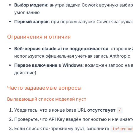
Выбор модели
: внутри задачи Cowork вручную выби
умолчанию
Первый запуск
: при первом запуске Cowork загружа
Ограничения и отличия
Веб-версия claude.ai не поддерживается
: сторонни
используется официальная учётная запись Anthropic
Первое включение в Windows
: возможен запрос на 
действие)
Часто задаваемые вопросы
Выпадающий список моделей пуст
Убедитесь, что в конце base URL
отсутствует
/
Проверьте, что API Key введён полностью и начинает
Если список по-прежнему пуст, заполните
inferenc