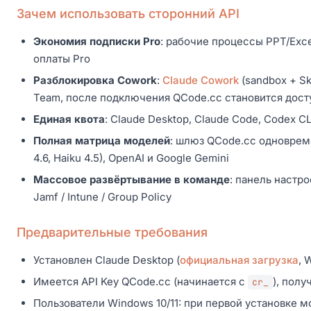
Зачем использовать сторонний API
Экономия подписки Pro
: рабочие процессы PPT/Exc
оплаты Pro
Разблокировка Cowork
:
Claude Cowork
(sandbox + Sk
Team, после подключения QCode.cc становится дос
Единая квота
: Claude Desktop, Claude Code, Codex C
Полная матрица моделей
: шлюз QCode.cc одновреме
4.6, Haiku 4.5), OpenAI и Google Gemini
Массовое развёртывание в команде
: панель настр
Jamf / Intune / Group Policy
Предварительные требования
Установлен Claude Desktop (
официальная загрузка
, 
Имеется API Key QCode.cc (начинается с
), пол
cr_
Пользователи Windows 10/11: при первой установке м