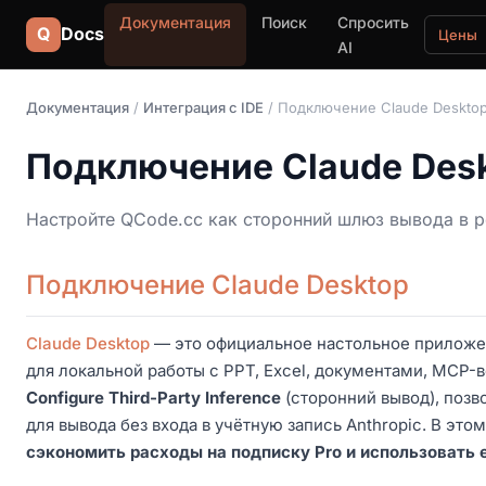
Документация
Поиск
Спросить
Q
Docs
Цены
AI
Документация
/
Интеграция с IDE
/ Подключение Claude Deskto
Подключение Claude Des
Настройте QCode.cc как сторонний шлюз вывода в р
Подключение Claude Desktop
Claude Desktop
— это официальное настольное приложени
для локальной работы с PPT, Excel, документами, MCP-
Configure Third-Party Inference
(сторонний вывод), поз
для вывода без входа в учётную запись Anthropic. В это
сэкономить расходы на подписку Pro и использовать