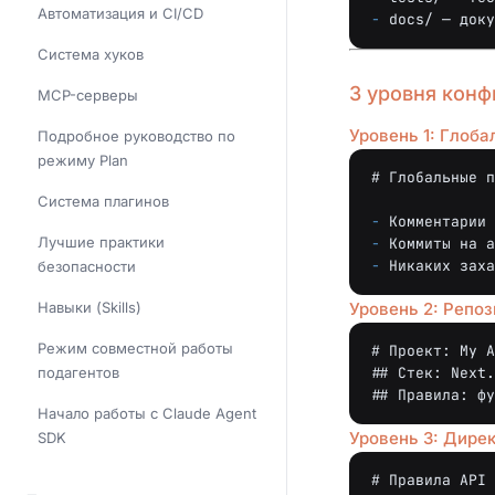
Автоматизация и CI/CD
-
Система хуков
3 уровня конф
MCP-серверы
Уровень 1: Глоба
Подробное руководство по
режиму Plan
# Глобальные п
Система плагинов
-
Лучшие практики
-
-
безопасности
Навыки (Skills)
Уровень 2: Репоз
Режим совместной работы
# Проект: My A
подагентов
## Стек: Next.
## Правила: фу
Начало работы с Claude Agent
Уровень 3: Дирек
SDK
# Правила API