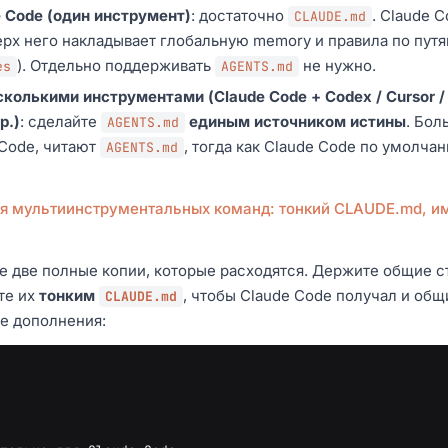
 Code (один инструмент)
: достаточно
. Claude 
CLAUDE.md
ерх него накладывает глобальную memory и правила по пу
). Отдельно поддерживать
не нужно.
es
AGENTS.md
колькими инструментами (Claude Code + Codex / Cursor / Cop
р.)
: сделайте
единым источником истины
. Бол
AGENTS.md
 Code, читают
, тогда как Claude Code по умолча
AGENTS.md
я мультиинструментальных команд: тонкий CLAUDE.md, 
е две полные копии, которые расходятся. Держите общие с
те их
тонким
, чтобы Claude Code получал и общ
CLAUDE.md
е дополнения: