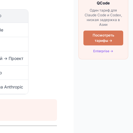
QCode
Один тариф для
Claude Code и Codex,
D
низкая задержка в
Азии
de
Посмотреть
тарифы →
Enterprise →
й → Проект
о
а Anthropic