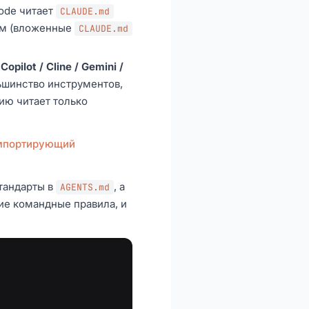
Code читает
CLAUDE.md
тям (вложенные
CLAUDE.md
ilot / Cline / Gemini /
ьшинство инструментов,
нию читает только
импортирующий
тандарты в
, а
AGENTS.md
ие командные правила, и