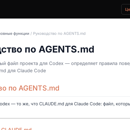
Ц
овные функции
/ Руководство по AGENTS.md
дство по AGENTS.md
й файл проекта для Codex — определяет правила повед
md для Claude Code
во по AGENTS.md
dex — то же, что CLAUDE.md для Claude Code: файл, котор
 CLAUDE.md