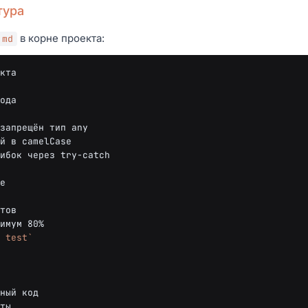
тура
в корне проекта:
.md
кта
ода
ибок через try-catch

е
 test`