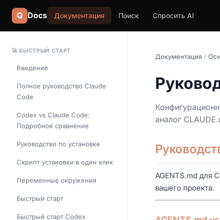
Q
Docs
Документация
Поиск
Спросить AI
🚀 БЫСТРЫЙ СТАРТ
Документация
/
Осн
Введение
Руково
Полное руководство Claude
Code
Конфигурационны
Codex vs Claude Code:
аналог CLAUDE.
Подробное сравнение
Руководство по установке
Руководст
Скрипт установки в один клик
AGENTS.md для Co
Переменные окружения
вашего проекта.
Быстрый старт
Быстрый старт Codex
AGENTS.md vs