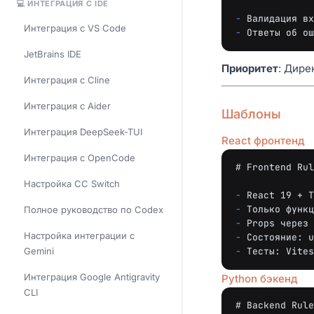
💻 ИНТЕГРАЦИЯ С IDE
-
Интеграция с VS Code
-
JetBrains IDE
Приоритет
: Дире
Интеграция с Cline
Интеграция с Aider
Шаблоны
Интеграция DeepSeek-TUI
React фронтенд
Интеграция с OpenCode
# Frontend Rul
Настройка CC Switch
-
-
Полное руководство по Codex
-
Настройка интеграции с
-
Gemini
-
Интеграция Google Antigravity
Python бэкенд
CLI
# Backend Rule