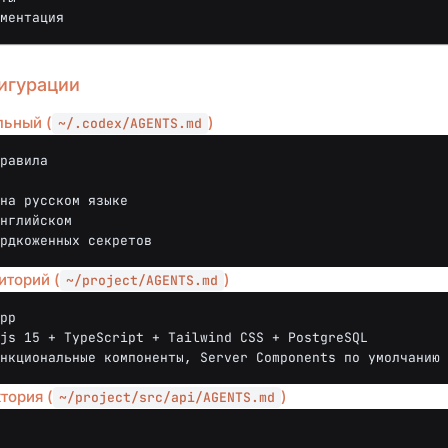
игурации
льный (
)
~/.codex/AGENTS.md
равила
иторий (
)
~/project/AGENTS.md
pp
js 15 + TypeScript + Tailwind CSS + PostgreSQL
нкциональные компоненты, Server Components по умолчанию
тория (
)
~/project/src/api/AGENTS.md