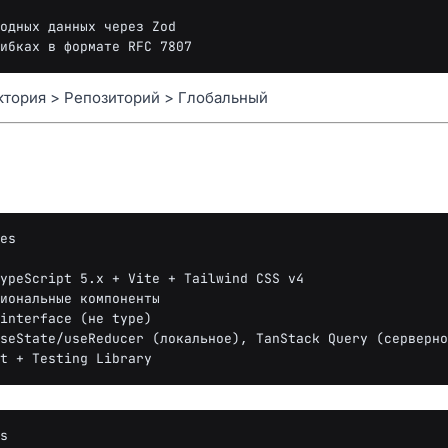
ктория > Репозиторий > Глобальный
es
s