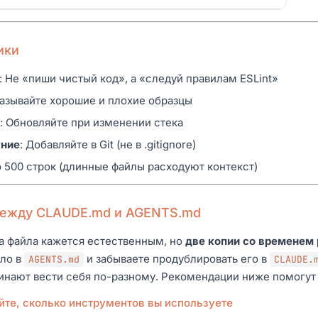
ики
: Не «пиши чистый код», а «следуй правилам ESLint»
казывайте хорошие и плохие образцы
: Обновляйте при изменении стека
ание
: Добавляйте в Git (не в .gitignore)
о 500 строк (длинные файлы расходуют контекст)
между CLAUDE.md и AGENTS.md
а файла кажется естественным, но
две копии со временем
ило в
и забываете продублировать его в
AGENTS.md
CLAUDE.
нают вести себя по-разному. Рекомендации ниже помогут 
йте, сколько инструментов вы используете