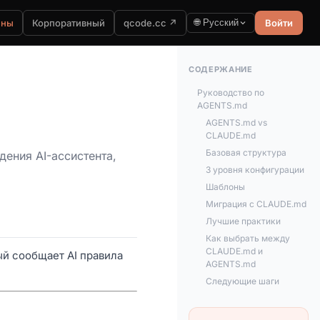
ены
Корпоративный
qcode.cc ↗
🌐 Русский
Войти
СОДЕРЖАНИЕ
Руководство по
AGENTS.md
AGENTS.md vs
CLAUDE.md
Базовая структура
ения AI-ассистента,
3 уровня конфигурации
Шаблоны
Миграция с CLAUDE.md
Лучшие практики
Как выбрать между
CLAUDE.md и
ый сообщает AI правила
AGENTS.md
Следующие шаги