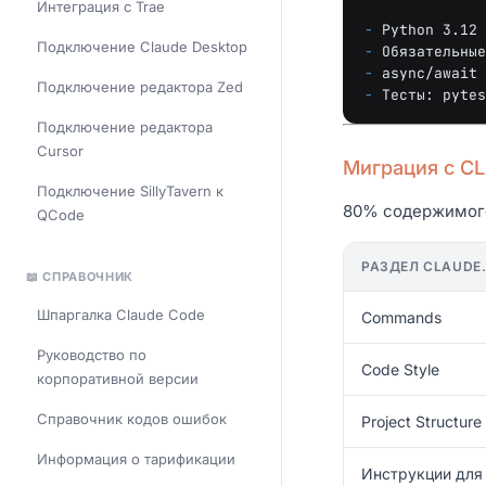
Интеграция с Trae
-
Подключение Claude Desktop
-
-
Подключение редактора Zed
-
Подключение редактора
Cursor
Миграция с C
Подключение SillyTavern к
80% содержимого
QCode
РАЗДЕЛ CLAUDE
📖 СПРАВОЧНИК
Шпаргалка Claude Code
Commands
Руководство по
Code Style
корпоративной версии
Справочник кодов ошибок
Project Structure
Информация о тарификации
Инструкции для 