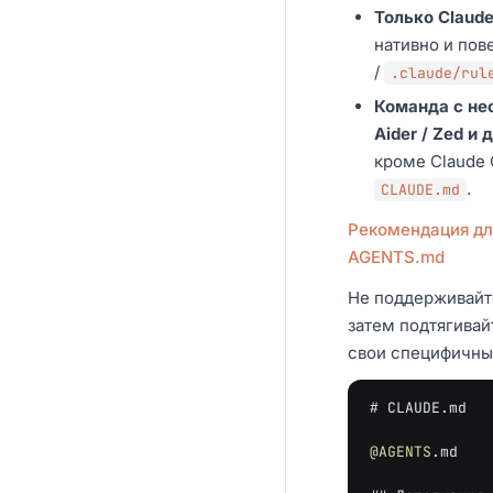
Только Claude
нативно и пов
/
.claude/rul
Команда с нес
Aider / Zed и д
кроме Claude
.
CLAUDE.md
Рекомендация дл
AGENTS.md
Не поддерживайт
затем подтягивай
свои специфичны
# CLAUDE.md
@AGENTS
.md
