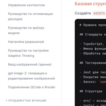
Базовая струк
Управление контекстом
Создайте
AGENTS
Руководство по оптимизации
расходов
# Правила прое
Руководство по выбору
модели
## Стандарты к
Настройка разрешений
-
-
Руководство по настройке
-
Обработка ош
Adaptive Thinking
## Тестировани
Ввод изображений (зрение)
-
gpt-image-2: генерация и
-
редактирование изображений
-
Запуск: 
`npm
Подключение QCode к 9router
## Структура
-
⚡ ПРОДВИНУТЫЕ ФУНКЦИИ
-