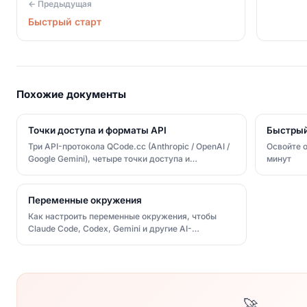
← Предыдущая
Быстрый старт
Похожие документы
Точки доступа и форматы API
Быстрый
Три API-протокола QCode.cc (Anthropic / OpenAI /
Освойте о
Google Gemini), четыре точки доступа и
минут
правильное заполнение BASE_URL
Переменные окружения
Как настроить переменные окружения, чтобы
Claude Code, Codex, Gemini и другие AI-
инструменты для кодинга подключались к
QCode.cc: основные переменные, таблица по
инструментам, где их задавать и как проверить
🚀