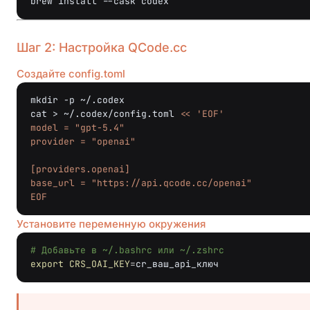
brew
install
--cask
Шаг 2: Настройка QCode.cc
Создайте config.toml
mkdir
-p
~/.codex

cat
>
~/.codex/config.toml
<< 'EOF'
model = "gpt-5.4"
provider = "openai"
[providers.openai]
base_url = "https://api.qcode.cc/openai"
EOF
Установите переменную окружения
# Добавьте в ~/.bashrc или ~/.zshrc
export
CRS_OAI_KEY
=