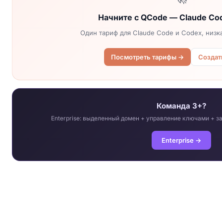
Начните с QCode — Claude Co
Один тариф для Claude Code и Codex, низк
Посмотреть тарифы →
Создат
Команда 3+?
Enterprise: выделенный домен + управление ключами + за
Enterprise →