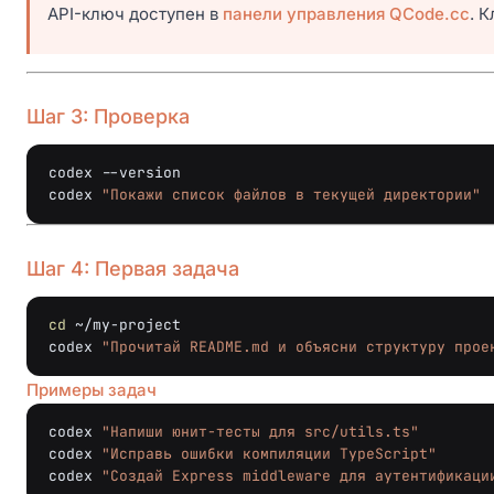
API-ключ доступен в
панели управления QCode.cc
. 
Шаг 3: Проверка
codex
--version

codex
"Покажи список файлов в текущей директории"
Шаг 4: Первая задача
cd
~/my-project

codex
"Прочитай README.md и объясни структуру прое
Примеры задач
codex
"Напиши юнит-тесты для src/utils.ts"
codex
"Исправь ошибки компиляции TypeScript"
codex
"Создай Express middleware для аутентификаци