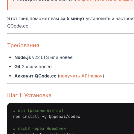
Этот гайд поможет вам
за 5 минут
установить и настрои
QCode.cc.
Требования
Node.js
v22 LTS или новее
Git
2.x или новее
Аккаунт QCode.cc
(
получить API-ключ
)
Шаг 1: Установка
# npm (рекомендуется)
npm
install
-g
@openai/codex

# macOS через Homebrew