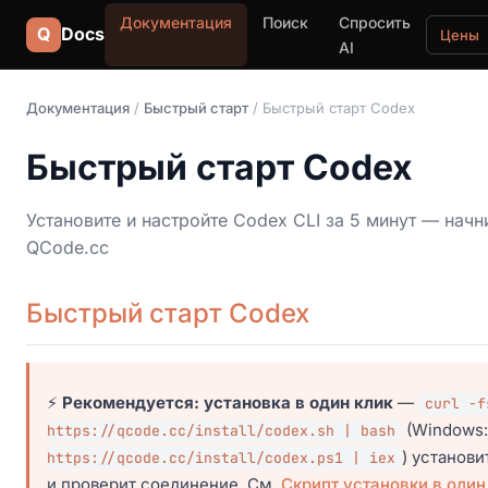
Документация
Поиск
Спросить
Q
Docs
Цены
AI
Документация
/
Быстрый старт
/ Быстрый старт Codex
Быстрый старт Codex
Установите и настройте Codex CLI за 5 минут — нач
QCode.cc
Быстрый старт Codex
⚡
Рекомендуется: установка в один клик
—
curl -f
(Windows
https://qcode.cc/install/codex.sh | bash
) установи
https://qcode.cc/install/codex.ps1 | iex
и проверит соединение. См.
Скрипт установки в один