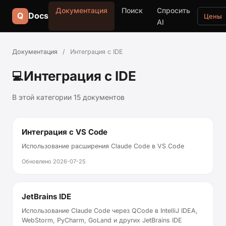
Документация
Поиск
Спросить
Q
Docs
Цены
AI
Документация
/
Интеграция с IDE
Интеграция с IDE
💻
В этой категории 15 документов
Интеграция с VS Code
Использование расширения Claude Code в VS Code
Обновлено
2026-07-25
JetBrains IDE
Использование Claude Code через QCode в IntelliJ IDEA,
WebStorm, PyCharm, GoLand и других JetBrains IDE