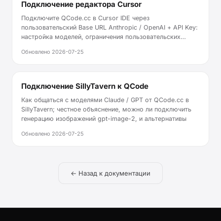
Подключение редактора Cursor
Подключите QCode.cc в Cursor IDE через
пользовательский Base URL Anthropic / OpenAI + API Key:
настройка моделей, ограничения пользовательских
эндпоинтов и устранение неполадок
Обновлено
2026-07-25
Подключение SillyTavern к QCode
Как общаться с моделями Claude / GPT от QCode.cc в
SillyTavern; честное объяснение, можно ли подключить
генерацию изображений gpt-image-2, и альтернативы
Обновлено
2026-07-25
← Назад к документации