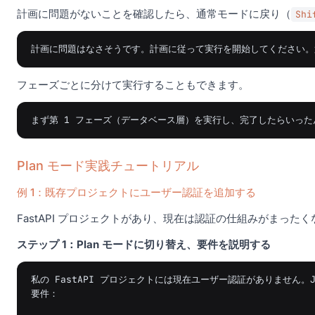
計画に問題がないことを確認したら、通常モードに戻り（
Shi
フェーズごとに分けて実行することもできます。
Plan モード実践チュートリアル
例 1：既存プロジェクトにユーザー認証を追加する
FastAPI プロジェクトがあり、現在は認証の仕組みがまった
ステップ 1：Plan モードに切り替え、要件を説明する
私の FastAPI プロジェクトには現在ユーザー認証がありません。
要件：
