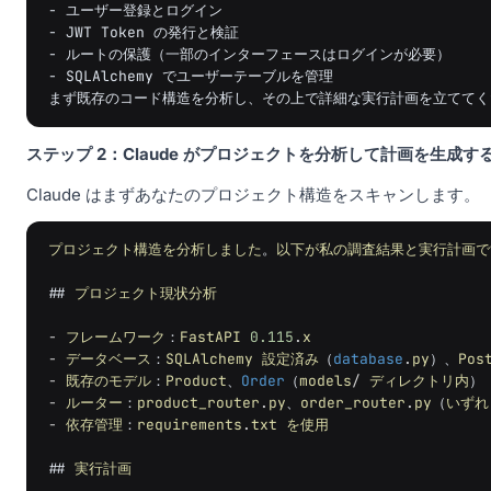
- ユーザー登録とログイン

- JWT Token の発行と検証

- ルートの保護（一部のインターフェースはログインが必要）

- SQLAlchemy でユーザーテーブルを管理

ステップ 2：Claude がプロジェクトを分析して計画を生成す
Claude はまずあなたのプロジェクト構造をスキャンします。
プロジェクト構造を分析しました
。
以下が私の調査結果と実行計画で
##
プロジェクト現状分析
-
フレームワーク
：
FastAPI
0.115
.
x
-
データベース
：
SQLAlchemy
設定済み
（
database
.
py
）、
Pos
-
既存のモデル
：
Product
、
Order
（
models
/
ディレクトリ内
）
-
ルーター
：
product_router
.
py
、
order_router
.
py
（
いずれ
-
依存管理
：
requirements
.
txt
を使用
##
実行計画