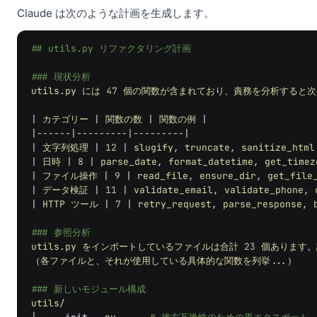
Claude は次のような計画を生成します。
## utils.py リファクタリング計画
### 現状分析
utils
.
py
には
47
個の関数が含まれており
、
責務を分析すると次
|
カテゴリー
|
関数の数
|
関数の例
|
|------|---------|---------|
|
文字列処理
|
12
|
slugify
,
truncate
,
sanitize_html
|
日時
|
8
|
parse_date
,
format_datetime
,
get_timez
|
ファイル操作
|
9
|
read_file
,
ensure_dir
,
get_file
|
データ検証
|
11
|
validate_email
,
validate_phone
,
|
HTTP
ツール
|
7
|
retry_request
,
parse_response
,
### 参照分析
utils
.
py
をインポートしているファイルは合計
23
個あります
。
（
各ファイルと
、
それが使用している具体的な関数を列挙
...
）
### 新しいモジュール構成
utils
/