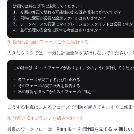
計画では特に以下に注意してください：

1. 今回の修正で壊れる可能性のある既存機能はどれですか？

2. 同時に変更が必要な設定ファイルはありますか？

3. データベースの変更にマイグレーションスクリプトは必要ですか？
3. 複雑な計画はフェーズごとに実行する
大きなタスクでは、一気に計画全体を実行しないでください。
この計画は 4 つのフェーズがあります。次のように実行してください
- 各フェーズが完了するたびに止める

- そのフェーズの完了状況を報告する

こうする利点は、あるフェーズで問題が起きても、すぐに修正
4. 計画と Git ブランチを組み合わせる
最良のワークフローは、
Plan モードで計画を立てる → 新し