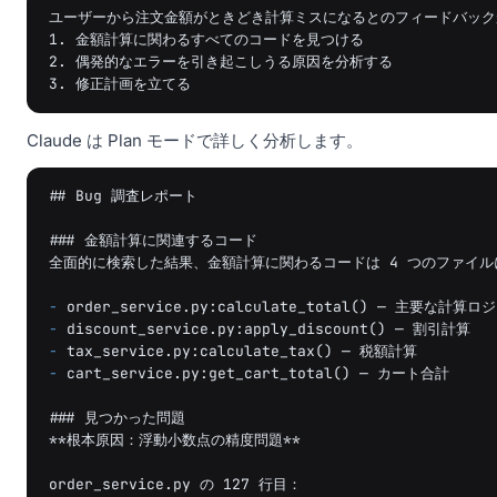
ユーザーから注文金額がときどき計算ミスになるとのフィードバック
1. 金額計算に関わるすべてのコードを見つける

2. 偶発的なエラーを引き起こしうる原因を分析する

Claude は Plan モードで詳しく分析します。
##
 Bug 調査レポート

##
# 金額計算に関連するコード

全面的に検索した結果、金額計算に関わるコードは 4 つのファイル
-
-
-
-
 cart_service.py:get_cart_total() — カート合計

##
# 見つかった問題

**根本原因：浮動小数点の精度問題**

order_service.py の 127 行目：
