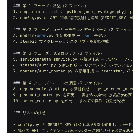
###
第
1
フェーズ
：
基盤
（
2
ファイル
）
1.
requirements
.
txt
に
python
-
jose
[
cryptography
]
、
p
2.
config
.
py
に
JWT
関連の設定項目を追加
（
SECRET_KEY
、
A
###
第
2
フェーズ
：
ユーザーモデルとデータベース
（
2
ファイル
3.
models
/
user
.
py
を新規作成
—
User
モデル
4.
alembic
マイグレーションスクリプトを新規作成
###
第
3
フェーズ
：
認証ロジック
（
3
ファイル
）
5.
services
/
auth_service
.
py
を新規作成
—
パスワードハッ
6.
schemas
/
auth
.
py
を新規作成
—
リクエスト
/
レスポンスモ
7.
routers
/
auth_router
.
py
を新規作成
—
/
register
、
/
l
###
第
4
フェーズ
：
ルートの保護
（
3
ファイル
）
8.
dependencies
/
auth
.
py
を新規作成
—
get_current_use
9.
product_router
.
py
を変更
—
書き込み操作には認証が必要
10.
order_router
.
py
を変更
—
すべての操作に認証が必要
###
リスクの注意
-
config
.
py
の
SECRET_KEY
は必ず環境変数を使用し
、
ハード
-
既存の
API
クライアントは認証ヘッダーに対応させる必要があ