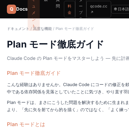
ュ
問
料
ー
qcode.cc
Q
Docs
🌐 日本語
メ
金
プ
↗
ラ
ン
イ
ト
ドキュメント
/
高度な機能
/ Plan モード徹底ガイド
ズ
Plan モード徹底ガイド
Claude Code の Plan モードをマスターしよう 
Plan モード徹底ガイド
こんな経験はありませんか。Claude Code にコードの
中である依存関係を見落としていたことに気づき、やり直す羽
Plan モードは、まさにこうした問題を解決するために生まれ
より、「先に矢を射てから的を描く」のではなく、「よく練っ
Plan モードとは