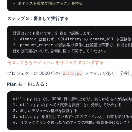
-
まずテスト環境で検証することを推奨
ステップ 3：審査して実行する
計画はとても良いです。2 点だけ調整します。

1. alembic は使わず、SQLAlchemy の create_all を直
2. product_router の読み取り操作には認証は不要で、作成と
例 2：大きなモジュールをリファクタリングする
プロジェクトに 3000 行の
ファイルがあり、分割
utils.py
Plan モードに入る：
utils.py はすでに 3000 行に膨れ上がり、あらゆるもの
1. utils.py のすべての関数を責務ごとに分類して分析する

2. 新しいモジュール構成を設計する

3. utils.py を参照しているすべてのファイルと、影響を受ける