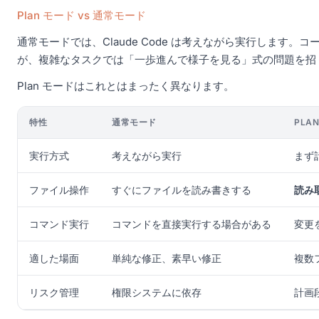
Plan モード vs 通常モード
通常モードでは、Claude Code は考えながら実行しま
が、複雑なタスクでは「一歩進んで様子を見る」式の問題を招
Plan モードはこれとはまったく異なります。
特性
通常モード
PLA
実行方式
考えながら実行
まず
ファイル操作
すぐにファイルを読み書きする
読み
コマンド実行
コマンドを直接実行する場合がある
変更
適した場面
単純な修正、素早い修正
複数
リスク管理
権限システムに依存
計画