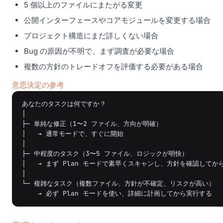
5 個以上のファイルにまたがる変更
公開インターフェースやコアモジュールを変更する場合
プロジェクト構造にまだ詳しくない場合
Bug の原因が不明で、まず調査が必要な場合
複数の方針のトレードオフを評価する必要がある場合
意思決定の参考
あなたのタスクは何ですか？

│

├─ 単純な修正（1〜2 ファイル、方向が明確）

│   → 通常モードで、すぐに開始

│

├─ 中程度のタスク（3〜5 ファイル、ロジックが明快）

│   → まず Plan モードで素早くスキャンし、方針を確認してか
│

└─ 複雑なタスク（複数ファイル、方針が不確定、リスクが高い）
