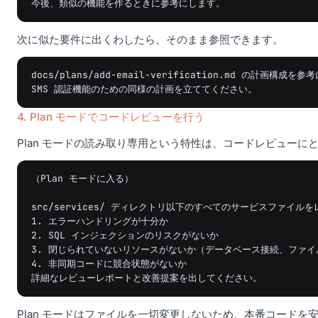
次に似た要件に出くわしたら、そのまま参照できます。
docs/plans/add-email-verification.md の計画構成を参
4. Plan モードでコードレビューを行う
Plan モードの読み取り専用という特性は、コードレビューに
（Plan モードに入る）

src/services/ ディレクトリ以下のすべてのサービスファイ
1. エラーハンドリングが十分か

2. SQL インジェクションのリスクがないか

3. 閉じられていないリソースがないか（データベース接続、ファイ
4. 非同期コードに競合状態がないか

Plan モードはファイルを一切変更しないため、本番コードを安