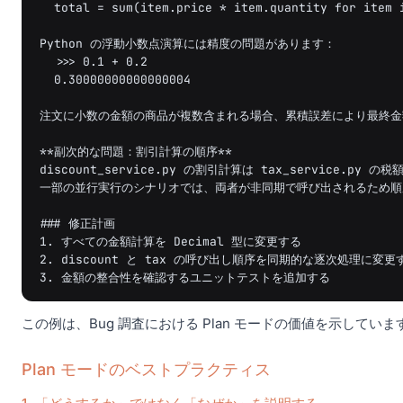
  total = sum(item.price 
* item.quantity for item 
Python の浮動小数点演算には精度の問題があります：
  >>> 0.1 + 0.2
  0.30000000000000004
注文に小数の金額の商品が複数含まれる場合、累積誤差により最終金
*
*副次的な問題：割引計算の順序**

discount_service.py の割引計算は tax_service.py
一部の並行実行のシナリオでは、両者が非同期で呼び出されるため順
##
# 修正計画

1. すべての金額計算を Decimal 型に変更する

2. discount と tax の呼び出し順序を同期的な逐次処理に変更す
この例は、Bug 調査における Plan モードの価値を示して
Plan モードのベストプラクティス