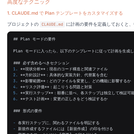
高度なテクニック
1. CLAUDE.md で Plan テンプレートをカスタマイズする
プロジェクトの
に計画の要件を定義しておくと、毎
CLAUDE.md
## Plan モードの要件
Plan モードに入ったら、以下のテンプレートに従って計画を生成し
### 必ず含めるべきセクション
1.
**現状分析**
2.
**方針設計**
3.
**影響範囲**
4.
**リスク評価**
5.
**実行ステップ**
6.
**テスト計画**
：変更の正しさをどう検証するか

### 形式の要件
-
-