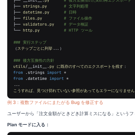
├──
__init__
.
py
# 後方互換性のための再エクスポート
├──
strings
.
py
# 文字列処理
├──
datetime
.
py
# 日時
├──
files
.
py
# ファイル操作
├──
validators
.
py
# データ検証
└──
http
.
py
# HTTP ツール
### 実行ステップ
（
ステップごとに列挙
...
）
### 後方互換性の方針
utils
/
__init__
.
py
に既存のすべてのエクスポートを残す
：
from
.strings
import
*
from
.datetime
import
*
...
こうすれば
、
見つけ切れていない参照があってもエラーになりません
例 3：複数ファイルにまたがる Bug を修正する
ユーザーから「注文金額がときどき計算ミスになる」というフ
Plan モードに入る：