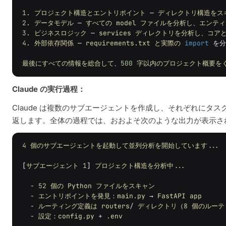
1.
プロジェクト構造とエントリポイント
—
ディレクトリ構造をス
2.
データモデル
—
すべての
model
ファイルを分析し
、
エンティ
3.
ビジネスロジック
—
services
ディレクトリを分析し
、
コア
4.
外部依存関係
—
requirements
.
txt
と実際の
import
を分
最後にすべての情報を総合して
、
500
字以内のプロジェクト概要を
Claude の実行過程：
Claude は複数のサブエージェントを作成し、それぞれに
返します。全体の過程では、おおよそ次のような出力が表示さ
4
個のサブエージェントを起動して並列分析を開始しています
...
[
サブエージェント
1
]
プロジェクト構造を分析中
...
-
52
個の
Python
ファイルをスキャン
-
エントリポイントを発見
：
main
.
py
→
FastAPI
app
-
ルーティング定義は
routers
/
ディレクトリ
（
8
個のルーテ
-
設定
：
config
.
py
+
.
env