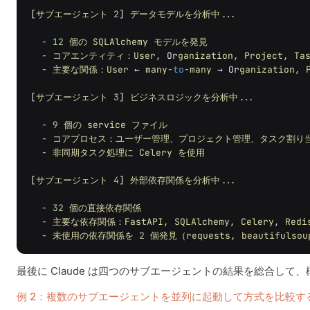
[
サブエージェント
2
]
データモデルを分析中
...
-
12
個の
SQLAlchemy
モデルを発見
-
コアエンティティ
：
User
,
Or
ganization
,
Project
,
Ta
-
主要な関係
：
User
←
many
-
to
-
many
→
Or
ganization
,
[
サブエージェント
3
]
ビジネスロジックを分析中
...
-
9
個の
service
ファイル
-
コアプロセス
：
ユーザー管理
、
プロジェクト管理
、
タスク割り
-
非同期タスク処理に
Celery
を使用
[
サブエージェント
4
]
外部依存関係を分析中
...
-
32
個の直接依存関係
-
主要な依存関係
：
FastAPI
,
SQLAlchemy
,
Celery
,
Redi
-
未使用の依存関係を
2
個発見
（
requests
,
beautifulsou
最後に Claude は四つのサブエージェントの結果を総合し
例 2：複数のサブエージェントを並列に起動して方式を比較す