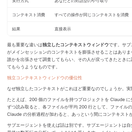
実行方式
あなたとの対話型のやり取り
コンテキスト消費
すべての操作が同じコンテキストを消費
結果
直接表示
最も重要な違いは
独立したコンテキストウィンドウ
です。サブ
がメインセッションのコンテキストを膨張させることはありま
誰かを出張させて調査してもらい、その人が戻ってきたときに
てもらうようなものです。
独立コンテキストウィンドウの優位性
なぜ独立したコンテキストがこれほど重要なのでしょうか。実
たとえば、200 個のファイルを持つプロジェクトを Claud
ずつ読み取ると、各ファイルが平均 200 行として、ファイルの
Claude の分析過程が加わると、あっという間にコンテキス
サブエージェントを使えば話は別です。サブエージェントは自