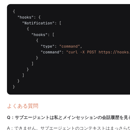
{
"hooks"
:
{
"Notification"
:
[
{
"hooks"
:
[
{
"type"
:
"command"
,
"command"
:
"curl -X POST https://hooks
}
]
}
]
}
}
よくある質問
Q：サブエージェントは私とメインセッションの会話履歴を見
A：できません。サブエージェントのコンテキストはまっさらな状