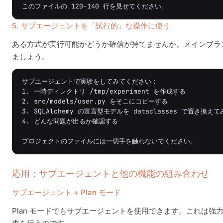
5. サブエージェントを「試行的」な操作に使う
ある方式が実行可能かどうか確信が持てませんか。メインブラ
ましょう。
サブエージェントで実験をしてみてください：

1. 一時ディレクトリ /tmp/experiment を作成する

2. src/models/user.py をそこにコピーする

3. SQLAlchemy の宣言型モデルを dataclasses で置き換えて
4. どんな問題が出るか確認する

応用：サブエージェントと他の機能の組み合わせ
サブエージェント + Plan モード
Plan モードでもサブエージェントを使用できます。これは強