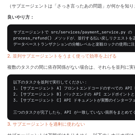
（サブエージェントは「さっき言ったあの問題」が何かを知り
良いやり方：
サブエージェントで src/services/payment_service.py の

process_refund() メソッドが、並行する払い戻しリクエス
2. 並列サブエージェントをうまく使って効率を上げる
複数のタスクの間に依存関係がない場合は、それらを並列に実
以下のタスクを並列で実行してください：

1. [サブエージェント A] フロントエンドコードのすべての API
2. [サブエージェント B] バックエンドの API エンドポイント
3. [サブエージェント C] API ドキュメントが実際のインター
3. サブエージェントを過剰に使わない