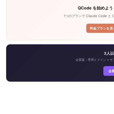
QCode を始めよう — 
1つのプランで Claude Code
料金プランを見る
3人
企業版：専用ドメイン + サブ
企