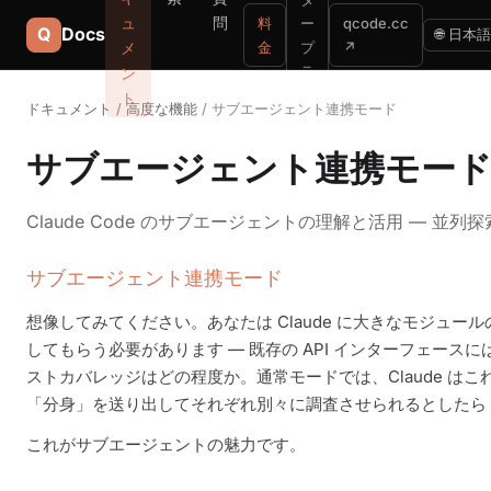
ュ
問
料
ー
qcode.cc
Q
Docs
🌐 日本語
メ
金
プ
↗
ラ
ン
イ
ト
ドキュメント
/
高度な機能
/ サブエージェント連携モード
ズ
サブエージェント連携モー
Claude Code のサブエージェントの理解と活用 — 
サブエージェント連携モード
想像してみてください。あなたは Claude に大きなモジュ
してもらう必要があります — 既存の API インターフェースに
ストカバレッジはどの程度か。通常モードでは、Claude 
「分身」を送り出してそれぞれ別々に調査させられるとしたら
これがサブエージェントの魅力です。