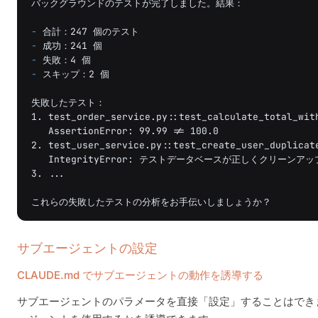
バックグラウンドのテストが完了しました。結果：

-
-
-
-
 スキップ：2 個

失敗したテスト：

1. test_order_service.py::test_calculate_total_with
   AssertionError: 99.99 != 100.0

2. test_user_service.py::test_create_user_duplicate
   IntegrityError: テストデータベースが正しくクリーンア
3. ...

サブエージェントの設定
CLAUDE.md でサブエージェントの動作を誘導する
サブエージェントのパラメータを直接「設定」することはでき