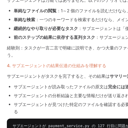
サブエージェントは万能ではありません。以下のシナリオでは
単純なファイルの閲覧
：1～2 個のファイルを読むだけな
単純な検索
：一つのキーワードを検索するだけなら、メイ
継続的なやり取りが必要なタスク
：サブエージェントは「
前のステップの結果に依存する直列タスク
：サブエージェ
経験則：タスクが一言二言で明確に説明でき、かつ大量のファ
う。
4. サブエージェントの結果伝達の仕組みを理解する
サブエージェントがタスクを完了すると、その結果は
サマリー
サブエージェントが読み取ったファイルの原文は
完全には
サブエージェントの分析結論と主要な情報だけが送り返さ
サブエージェントが見つけた特定のファイルを確認する必
る
サブエージェントが payment_service.py の 127 行目に