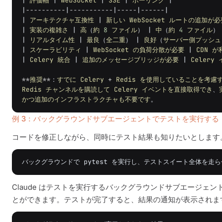
|
評価軸
|
WebSocket
|
SSE
|
ポーリング
|
|
----------
|
-----------
|
-----
|
------
|
|
アーキテクチャ互換性
|
新しい
WebSocket
ルートの追加が必
|
実装の複雑さ
|
高
（
約
8
ファイル
）
|
中
（
約
4
ファイル
）
|
リアルタイム性
|
最良
（
全二重
）
|
良好
（
サーバー側プッシュ
|
スケーラビリティ
|
WebSocket
の負荷分散が必要
|
CDN
が
|
Celery
統合
|
追加のメッセージブリッジが必要
|
Celery
**
推奨
**
：
すでに
Celery
+
Redis
を使用していることを考慮
Redis
チャンネルを購読して
Celery
イベントを直接取得でき
、
かつ追加のインフラストラクチャも不要です
。
例 3：バックグラウンドサブエージェントでテストを実行する
コードを修正しながら、同時にテスト結果も知りたいとします
Claude はテストを実行するバックグラウンドサブエージェン
とができます。テストが完了すると、結果の通知が表示されま