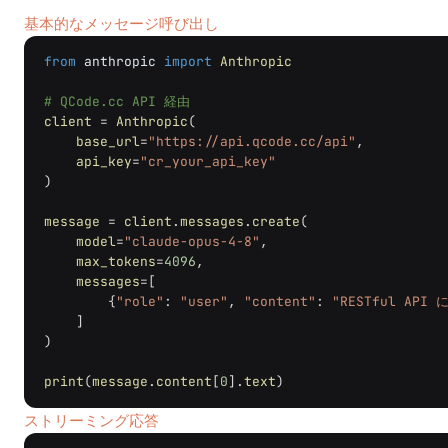
基本的なメッセージ呼び出し
from
anthropic
import
Anthropic
# QCode.cc API 経由
client
=
Anthropic
(
base_url
=
"https://api.qcode.cc/api"
,
api_key
=
"cr_your_api_key"
)
message
=
client
.
messages
.
create
(
model
=
"claude-opus-4-8"
,
max_tokens
=
4096
,
messages
=
[
{
"role"
:
"user"
,
"content"
:
"RESTful AP
]
)
print
(
message
.
content
[
0
]
.
text
)
ストリーミング応答