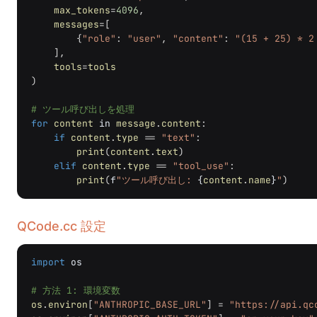
max_tokens
=
4096
,
messages
=
[
{
"role"
:
"user"
,
"content"
:
"(15 + 25) 
],
tools
=
tools
)
# ツール呼び出しを処理
for
content
in
message
.
content
:
if
content
.
type
==
"text"
:
print
(
content
.
text
)
elif
content
.
type
==
"tool_use"
:
print
(
f
"ツール呼び出し: 
{
content
.
name
}
"
)
QCode.cc 設定
import
os
# 方法 1: 環境変数
os
.
environ
[
"ANTHROPIC_BASE_URL"
]
=
"https://api.qc