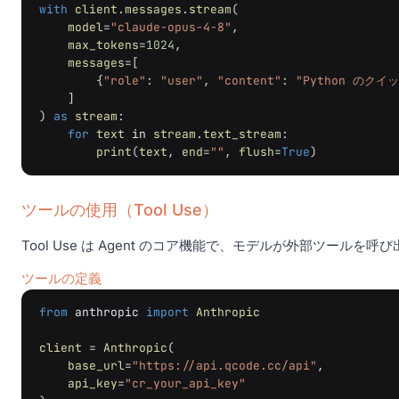
with
client
.
messages
.
stream
(
model
=
"claude-opus-4-8"
,
max_tokens
=
1024
,
messages
=
[
{
"role"
:
"user"
,
"content"
:
"Python のク
]
)
as
stream
:
for
text
in
stream
.
text_stream
:
print
(
text
,
end
=
""
,
flush
=
True
)
ツールの使用（Tool Use）
Tool Use は Agent のコア機能で、モデルが外部ツールを
ツールの定義
from
anthropic
import
Anthropic
client
=
Anthropic
(
base_url
=
"https://api.qcode.cc/api"
,
api_key
=
"cr_your_api_key"