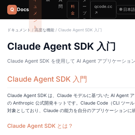
ュ
問
料
ー
qcode.cc
Q
Docs
🌐 日本語
メ
金
プ
↗
ラ
ン
イ
ト
ドキュメント
/
高度な機能
/ Claude Agent SDK 入门
ズ
Claude Agent SDK 入门
Claude Agent SDK を使用して AI Agent アプリケ
Claude Agent SDK 入門
Claude Agent SDK は、Claude モデルに基づいた AI A
の Anthropic 公式開発キットです。Claude Code（CLI
対象としており、Claude の能力を自分のアプリケーションに
Claude Agent SDK とは？