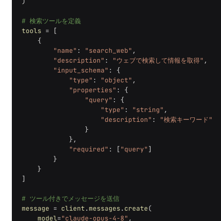
)
# 検索ツールを定義
tools
=
[
{
"name"
:
"search_web"
,
"description"
:
"ウェブで検索して情報を取得"
,
"input_schema"
:
{
"type"
:
"object"
,
"properties"
:
{
"query"
:
{
"type"
:
"string"
,
"description"
:
"検索キーワード"
}
},
"required"
:
[
"query"
]
}
}
]
# ツール付きでメッセージを送信
message
=
client
.
messages
.
create
(
model
=
"claude-opus-4-8"
,