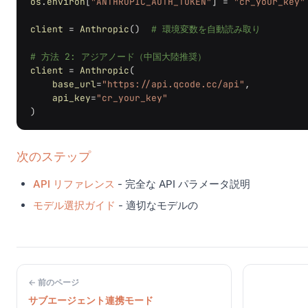
os
.
environ
[
"ANTHROPIC_AUTH_TOKEN"
]
=
"cr_your_key"
client
=
Anthropic
()
# 環境変数を自動読み取り
# 方法 2: アジアノード（中国大陸推奨）
client
=
Anthropic
(
base_url
=
"https://api.qcode.cc/api"
,
api_key
=
"cr_your_key"
)
次のステップ
API リファレンス
- 完全な API パラメータ説明
モデル選択ガイド
- 適切なモデルの
← 前のページ
サブエージェント連携モード