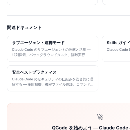
関連ドキュメント
サブエージェント連携モード
Skills ガイ
Claude Code のサブエージェントの理解と活用 —
Claude Cod
並列探索、バックグラウンドタスク、隔離実行
安全ベストプラクティス
Claude Code のセキュリティの仕組みを総合的に理
解する — 権限制御、機密ファイル保護、コマンド
傍受、API キー管理
🚀
QCode を始めよう — Claude Code 